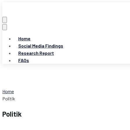
Home
Social Media Findings
Research Report
FAQs
Home
Politik
Politik