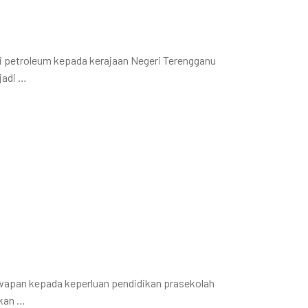
i petroleum kepada kerajaan Negeri Terengganu
jadi …
awapan kepada keperluan pendidikan prasekolah
skan …