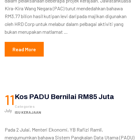
dalam pelaksanaan beberapa projek kerajaan. Jawatankuasa
Kira-Kira Wang Negara (PAC) turut mendedahkan bahawa
RM3.77 bilion hasil kutipan levi daripada majikan digunakan
oleh HRD Corp untuk melabur dalam pelbagai aktiviti yang
bukan merupakan matlamat …
Read More
11
Kos PADU Bernilai RM85 Juta
Categories
July
ISU KERAJAAN
Pada 2 Julai, Menteri Ekonomi, YB Rafizi Ramli,
mengumumkan bahawa Sistem Pangkalan Data Utama (PADU)