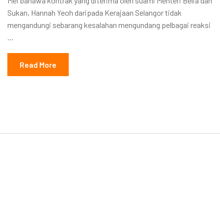
Mei bahawa kontrak yang diterima oleh suami Menteri Belia dan
Sukan, Hannah Yeoh daripada Kerajaan Selangor tidak
mengandungi sebarang kesalahan mengundang pelbagai reaksi
…
Read More